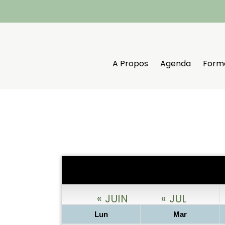
Aller
au
contenu
A Propos
Agenda
Form
« JUIN
« JUL
Lun
Mar