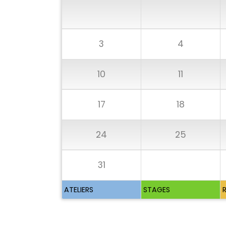
3
4
10
11
17
18
24
25
31
ATELIERS
STAGES