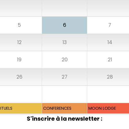
5
6
7
12
13
14
19
20
21
26
27
28
RITUELS
CONFERENCES
MOON LODGE
S'inscrire à la newsletter :