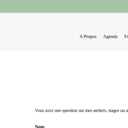
Aller
au
contenu
A Propos
Agenda
F
Vous avez une question sur mes ateliers, stages ou
Nom