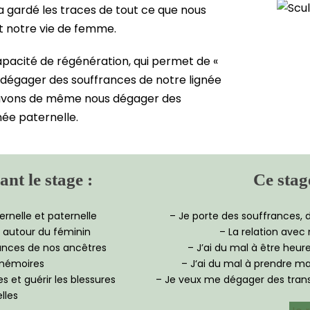
a gardé les traces de tout ce que nous
et notre vie de femme.
apacité de régénération, qui permet de «
 dégager des souffrances de notre lignée
uvons de même nous dégager des
née paternelle.
t le stage :
Ce stage
rnelle et paternelle
– Je porte des souffrances,
 autour du féminin
– La relation avec
rances de nos ancêtres
– J’ai du mal à être heur
 mémoires
– J‘ai du mal à prendre m
s et guérir les blessures
– Je veux me dégager des trans
lles