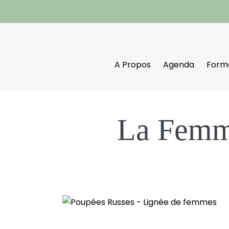
Aller
au
contenu
A Propos
Agenda
Form
La Femme