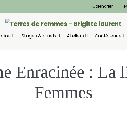
Calendrier
M
ation
Stages & rituels
Ateliers
Conférence
 Enracinée : La l
Femmes